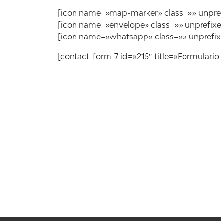
[icon name=»map-marker» class=»» unprefixe
[icon name=»envelope» class=»» unprefi
[icon name=»whatsapp» class=»» unprefi
[contact-form-7 id=»215″ title=»Formulario