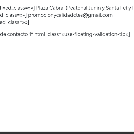
d_class=»»] Plaza Cabral (Peatonal Junín y Santa Fe) y Pl
xed_class=»»] promocionycalidadctes@gmail.com
xed_class=»»]
 de contacto 1″ html_class=»use-floating-validation-tip»]