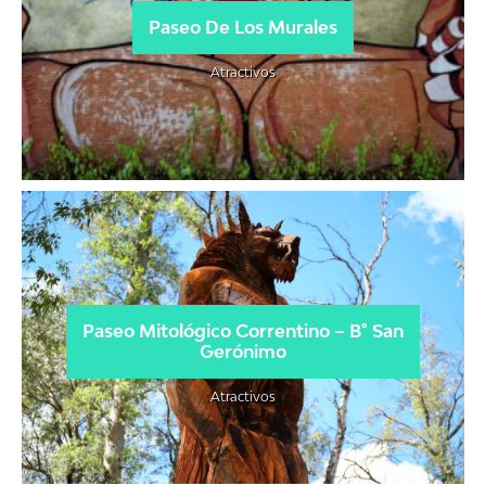
Paseo De Los Murales
Atractivos
Paseo Mitológico Correntino – B° San
Gerónimo
Atractivos